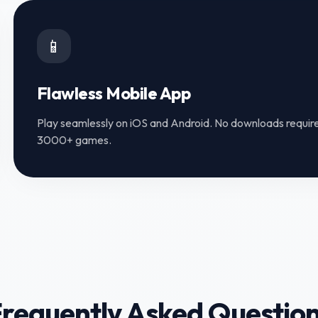
📱
Flawless Mobile App
Play seamlessly on iOS and Android. No downloads required
3000+ games.
requently Asked Questio