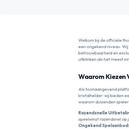
Welkom bij de officiële th
een ongekend niveau. Wij 
betrouwbaarheid en exclusi
uitblinken als het meest i
Waarom Kiezen V
Als toonaangevend platfo
kristalhelder: wij bieden 
waarom duizenden spelers
Razendsnelle Uitbetali
speelwinst razendsnel op 
Ongekend Spelaanbod