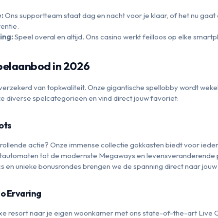
:
Ons supportteam staat dag en nacht voor je klaar, of het nu gaat
tentie.
ing:
Speel overal en altijd. Ons casino werkt feilloos op elke smartp
pelaanbod in 2026
e verzekerd van topkwaliteit. Onze gigantische spellobby wordt weke
ze diverse spelcategorieën en vind direct jouw favoriet:
ots
 rollende actie? Onze immense collectie gokkasten biedt voor ieder
ruitautomaten tot de modernste Megaways en levensveranderende p
 en unieke bonusrondes brengen we de spanning direct naar jouw
no Ervaring
xe resort naar je eigen woonkamer met ons state-of-the-art Live 