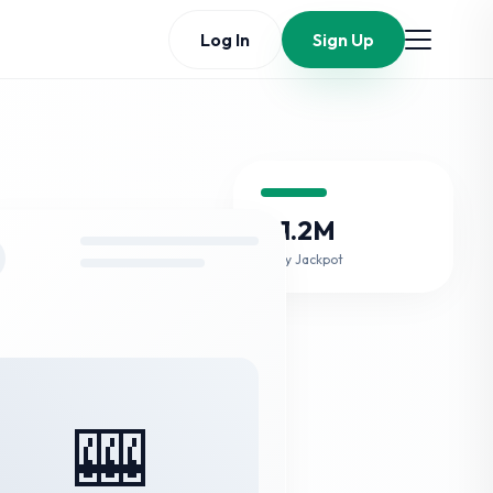
Log In
Sign Up
€1.2M
Daily Jackpot
🎰