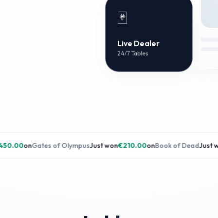
🃏
Live Dealer
24/7 Tables
0.00
on
Gates of Olympus
Just won
€210.00
on
Book of Dead
Just won