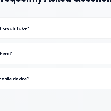
drawals take?
 here?
mobile device?