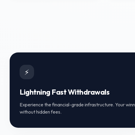
⚡
Lightning Fast Withdrawals
Experience the financial-grade infrastructure. Your winn
without hidden fees.